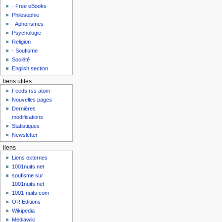
- Free eBooks
Philosophie
- Aphorismes
Psychologie
Religion
- Soufisme
Société
English section
liens utiles
Feeds rss atom
Nouvelles pages
Dernières
modifications
Statistiques
Newsletter
liens
Liens externes
1001nuits.net
soufisme sur
1001nuits.net
1001-nuits.com
OR Editions
Wikipedia
Mediawiki