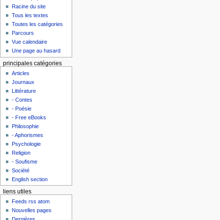
Racine du site
Tous les textes
Toutes les catégories
Parcours
Vue calendaire
Une page au hasard
principales catégories
Articles
Journaux
Littérature
- Contes
- Poésie
- Free eBooks
Philosophie
- Aphorismes
Psychologie
Religion
- Soufisme
Société
English section
liens utiles
Feeds rss atom
Nouvelles pages
Dernières