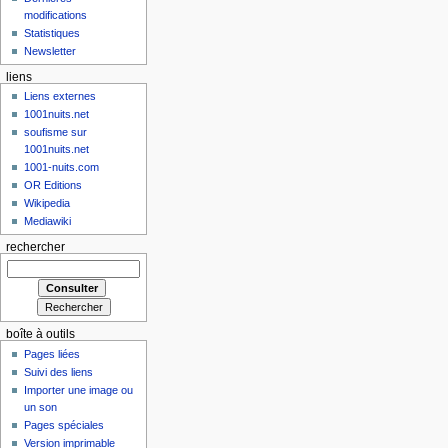
modifications
Statistiques
Newsletter
liens
Liens externes
1001nuits.net
soufisme sur
1001nuits.net
1001-nuits.com
OR Editions
Wikipedia
Mediawiki
rechercher
boîte à outils
Pages liées
Suivi des liens
Importer une image ou
un son
Pages spéciales
Version imprimable