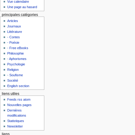
Vue calendaire
Une page au hasard
principales catégories
Articles
Journaux
Littérature
- Contes
- Poésie
- Free eBooks
Philosophie
- Aphorismes
Psychologie
Religion
- Soufisme
Société
English section
liens utiles
Feeds rss atom
Nouvelles pages
Dernières
modifications
Statistiques
Newsletter
liens