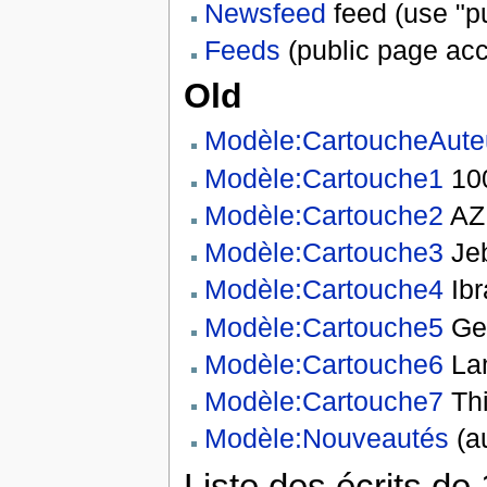
Newsfeed
feed (use "p
Feeds
(public page acc
Old
Modèle:CartoucheAute
Modèle:Cartouche1
10
Modèle:Cartouche2
AZ
Modèle:Cartouche3
Jeb
Modèle:Cartouche4
Ibr
Modèle:Cartouche5
Ger
Modèle:Cartouche6
La
Modèle:Cartouche7
Thi
Modèle:Nouveautés
(a
Liste des écrits de