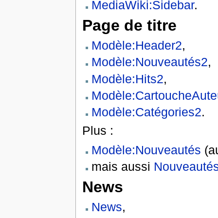
MediaWiki:Sidebar
.
Page de titre
Modèle:Header2
,
Modèle:Nouveautés2
,
Modèle:Hits2
,
Modèle:CartoucheAute
Modèle:Catégories2
.
Plus :
Modèle:Nouveautés
(a
mais aussi
Nouveauté
News
News
,