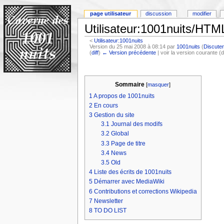
page utilisateur
discussion
modifier
Utilisateur:1001nuits/HTM
<
Utilisateur:1001nuits
Version du 25 mai 2008 à 08:14 par
1001nuits
(
Discute
(
diff
)
← Version précédente
| voir la version courante (d
Sommaire
[
masquer
]
1
A propos de 1001nuits
2
En cours
3
Gestion du site
3.1
Journal des modifs
3.2
Global
3.3
Page de titre
3.4
News
3.5
Old
4
Liste des écrits de 1001nuits
5
Démarrer avec MediaWiki
6
Contributions et corrections Wikipedia
7
Newsletter
8
TO DO LIST