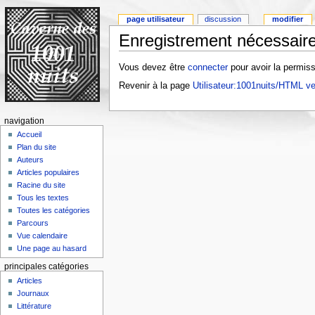
page utilisateur
discussion
modifier
Enregistrement nécessaire
Vous devez être
connecter
pour avoir la permiss
Revenir à la page
Utilisateur:1001nuits/HTML ve
navigation
Accueil
Plan du site
Auteurs
Articles populaires
Racine du site
Tous les textes
Toutes les catégories
Parcours
Vue calendaire
Une page au hasard
principales catégories
Articles
Journaux
Littérature