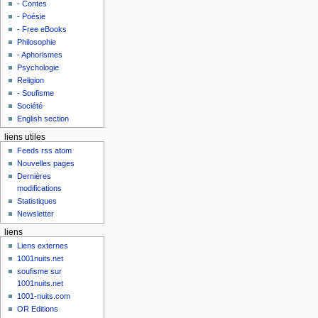
- Contes
- Poésie
- Free eBooks
Philosophie
- Aphorismes
Psychologie
Religion
- Soufisme
Société
English section
liens utiles
Feeds rss atom
Nouvelles pages
Dernières
modifications
Statistiques
Newsletter
liens
Liens externes
1001nuits.net
soufisme sur
1001nuits.net
1001-nuits.com
OR Editions