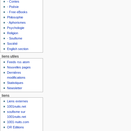
- Contes
- Poésie
- Free eBooks
Philosophie
- Aphorismes
Psychologie
Religion
- Soufisme
Société
English section
liens utiles
Feeds rss atom
Nouvelles pages
Dernières
modifications
Statistiques
Newsletter
liens
Liens externes
1001nuits.net
soufisme sur
1001nuits.net
1001-nuits.com
OR Editions