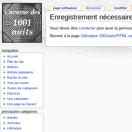
page utilisateur
discussion
modifier
Enregistrement nécessaire
Vous devez être
connecter
pour avoir la permiss
Revenir à la page
Utilisateur:1001nuits/HTML ve
navigation
Accueil
Plan du site
Auteurs
Articles populaires
Racine du site
Tous les textes
Toutes les catégories
Parcours
Vue calendaire
Une page au hasard
principales catégories
Articles
Journaux
Littérature