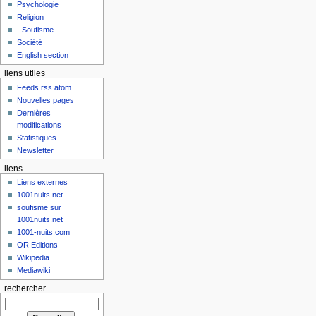
Psychologie
Religion
- Soufisme
Société
English section
liens utiles
Feeds rss atom
Nouvelles pages
Dernières
modifications
Statistiques
Newsletter
liens
Liens externes
1001nuits.net
soufisme sur
1001nuits.net
1001-nuits.com
OR Editions
Wikipedia
Mediawiki
rechercher