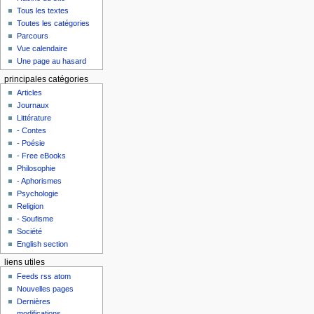
Tous les textes
Toutes les catégories
Parcours
Vue calendaire
Une page au hasard
principales catégories
Articles
Journaux
Littérature
- Contes
- Poésie
- Free eBooks
Philosophie
- Aphorismes
Psychologie
Religion
- Soufisme
Société
English section
liens utiles
Feeds rss atom
Nouvelles pages
Dernières
modifications