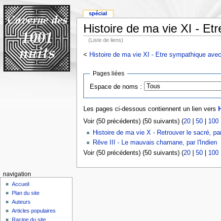
spécial
Histoire de ma vie XI - Et
(Liste de liens)
<
Histoire de ma vie XI - Etre sympathique avec
Pages liées
Espace de noms :
Les pages ci-dessous contiennent un lien vers
H
Voir (50 précédents) (50 suivants) (
20
|
50
|
100
Histoire de ma vie X - Retrouver le sacré, par
Rêve III - Le mauvais chamane, par l'Indien
Voir (50 précédents) (50 suivants) (
20
|
50
|
100
navigation
Accueil
Plan du site
Auteurs
Articles populaires
Racine du site