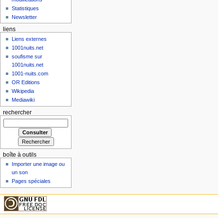
Statistiques
Newsletter
liens
Liens externes
1001nuits.net
soufisme sur
1001nuits.net
1001-nuits.com
OR Editions
Wikipedia
Mediawiki
rechercher
boîte à outils
Importer une image ou
un son
Pages spéciales