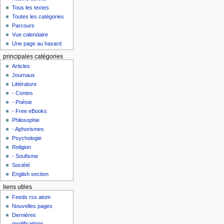
Tous les textes
Toutes les catégories
Parcours
Vue calendaire
Une page au hasard
principales catégories
Articles
Journaux
Littérature
- Contes
- Poésie
- Free eBooks
Philosophie
- Aphorismes
Psychologie
Religion
- Soufisme
Société
English section
liens utiles
Feeds rss atom
Nouvelles pages
Dernières
modifications