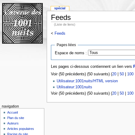
spécial
Feeds
(Liste de liens)
<
Feeds
Pages liées
Espace de noms :
Les pages ci-dessous contiennent un lien vers
Voir (50 précédents) (50 suivants) (
20
|
50
|
100
Utilisateur:1001nuits/HTML version
Utilisateur:1001nuits
Voir (50 précédents) (50 suivants) (
20
|
50
|
100
navigation
Accueil
Plan du site
Auteurs
Articles populaires
Racine du site