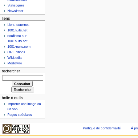
Statistiques
Newsletter
liens
Liens externes
1001nuits.net
soufisme sur
1001nuits.net
1001-nuits.com
OR Editions
Wikipedia
Mediawiki
rechercher
boîte à outils
Importer une image ou
un son
Pages spéciales
Politique de confidentialité
À pr