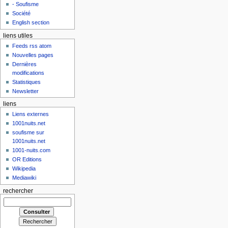
- Soufisme
Société
English section
liens utiles
Feeds rss atom
Nouvelles pages
Dernières
modifications
Statistiques
Newsletter
liens
Liens externes
1001nuits.net
soufisme sur
1001nuits.net
1001-nuits.com
OR Editions
Wikipedia
Mediawiki
rechercher