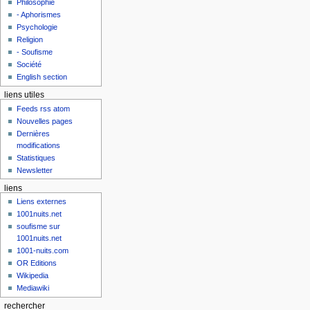
Philosophie
- Aphorismes
Psychologie
Religion
- Soufisme
Société
English section
liens utiles
Feeds rss atom
Nouvelles pages
Dernières
modifications
Statistiques
Newsletter
liens
Liens externes
1001nuits.net
soufisme sur
1001nuits.net
1001-nuits.com
OR Editions
Wikipedia
Mediawiki
rechercher