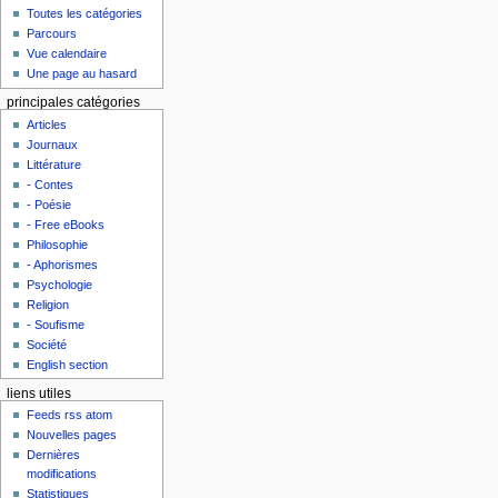
Toutes les catégories
Parcours
Vue calendaire
Une page au hasard
principales catégories
Articles
Journaux
Littérature
- Contes
- Poésie
- Free eBooks
Philosophie
- Aphorismes
Psychologie
Religion
- Soufisme
Société
English section
liens utiles
Feeds rss atom
Nouvelles pages
Dernières
modifications
Statistiques