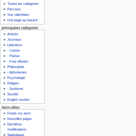
Toutes les catégories
Parcours
Vue calendaire
Une page au hasard
principales catégories
Articles
Journaux
Littérature
- Contes
- Poésie
- Free eBooks
Philosophie
- Aphorismes
Psychologie
Religion
- Soufisme
Société
English section
liens utiles
Feeds rss atom
Nouvelles pages
Dernières
modifications
Statistiques