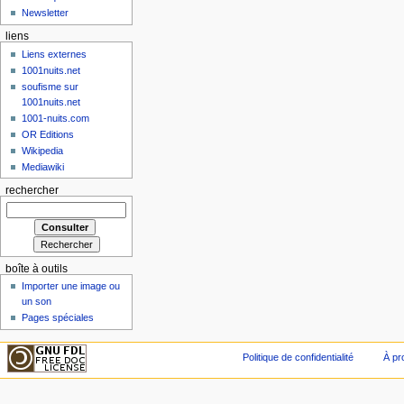
Newsletter
liens
Liens externes
1001nuits.net
soufisme sur
1001nuits.net
1001-nuits.com
OR Editions
Wikipedia
Mediawiki
rechercher
boîte à outils
Importer une image ou
un son
Pages spéciales
Politique de confidentialité
À pr