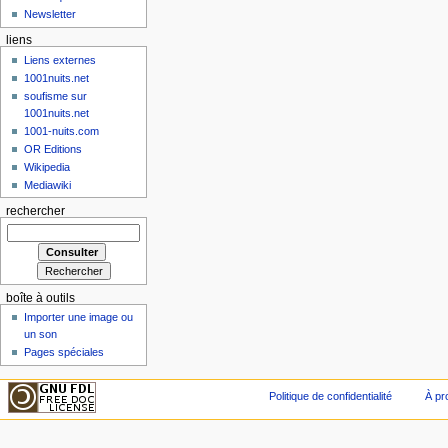
Newsletter
liens
Liens externes
1001nuits.net
soufisme sur
1001nuits.net
1001-nuits.com
OR Editions
Wikipedia
Mediawiki
rechercher
boîte à outils
Importer une image ou
un son
Pages spéciales
Politique de confidentialité
À pr