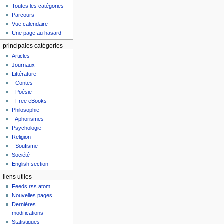
Toutes les catégories
Parcours
Vue calendaire
Une page au hasard
principales catégories
Articles
Journaux
Littérature
- Contes
- Poésie
- Free eBooks
Philosophie
- Aphorismes
Psychologie
Religion
- Soufisme
Société
English section
liens utiles
Feeds rss atom
Nouvelles pages
Dernières
modifications
Statistiques