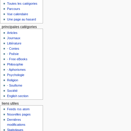
Toutes les catégories
Parcours
Vue calendaire
Une page au hasard
principales catégories
Articles
Journaux
Littérature
- Contes
- Poésie
- Free eBooks
Philosophie
- Aphorismes
Psychologie
Religion
- Soufisme
Société
English section
liens utiles
Feeds rss atom
Nouvelles pages
Dernières
modifications
Statistiques