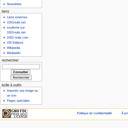
Newsletter
liens
Liens externes
1001nuits.net
soufisme sur
1001nuits.net
1001-nuits.com
OR Editions
Wikipedia
Mediawiki
rechercher
boîte à outils
Importer une image ou
un son
Pages spéciales
Politique de confidentialité
À pr