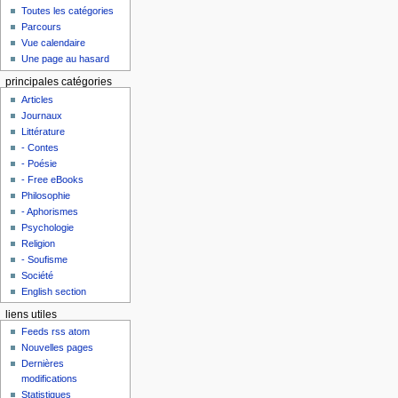
Toutes les catégories
Parcours
Vue calendaire
Une page au hasard
principales catégories
Articles
Journaux
Littérature
- Contes
- Poésie
- Free eBooks
Philosophie
- Aphorismes
Psychologie
Religion
- Soufisme
Société
English section
liens utiles
Feeds rss atom
Nouvelles pages
Dernières
modifications
Statistiques