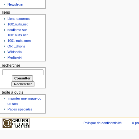
Newsletter
liens
Liens externes
1001nuits.net
soufisme sur
1001nuits.net
1001-nuits.com
OR Editions
Wikipedia
Mediawiki
rechercher
boîte à outils
Importer une image ou
un son
Pages spéciales
Politique de confidentialité
À pr