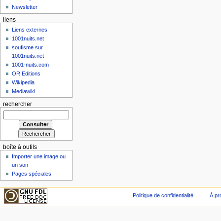
Newsletter
liens
Liens externes
1001nuits.net
soufisme sur
1001nuits.net
1001-nuits.com
OR Editions
Wikipedia
Mediawiki
rechercher
boîte à outils
Importer une image ou
un son
Pages spéciales
Politique de confidentialité
À pr