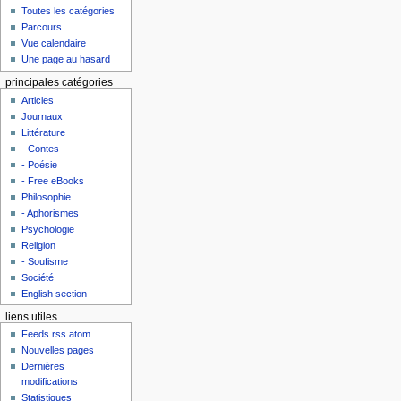
Toutes les catégories
Parcours
Vue calendaire
Une page au hasard
principales catégories
Articles
Journaux
Littérature
- Contes
- Poésie
- Free eBooks
Philosophie
- Aphorismes
Psychologie
Religion
- Soufisme
Société
English section
liens utiles
Feeds rss atom
Nouvelles pages
Dernières
modifications
Statistiques