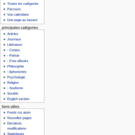
Toutes les catégories
Parcours
Vue calendaire
Une page au hasard
principales catégories
Articles
Journaux
Littérature
- Contes
- Poésie
- Free eBooks
Philosophie
- Aphorismes
Psychologie
Religion
- Soufisme
Société
English section
liens utiles
Feeds rss atom
Nouvelles pages
Dernières
modifications
Statistiques