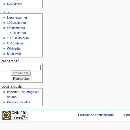
Newsletter
liens
Liens externes
1001nuits.net
soufisme sur
1001nuits.net
1001-nuits.com
OR Editions
Wikipedia
Mediawiki
rechercher
boîte à outils
Importer une image ou
un son
Pages spéciales
Politique de confidentialité
À pr