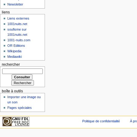
Newsletter
liens
Liens externes
1001nuits.net
soufisme sur
1001nuits.net
1001-nuits.com
OR Editions
Wikipedia
Mediawiki
rechercher
boîte à outils
Importer une image ou
un son
Pages spéciales
Politique de confidentialité
À pr