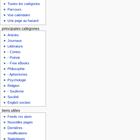
Toutes les catégories
Parcours
Vue calendaire
Une page au hasard
principales catégories
Articles
Journaux
Littérature
- Contes
- Poésie
- Free eBooks
Philosophie
- Aphorismes
Psychologie
Religion
- Soufisme
Société
English section
liens utiles
Feeds rss atom
Nouvelles pages
Dernières
modifications
Statistiques