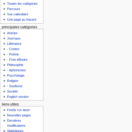
Toutes les catégories
Parcours
Vue calendaire
Une page au hasard
principales catégories
Articles
Journaux
Littérature
- Contes
- Poésie
- Free eBooks
Philosophie
- Aphorismes
Psychologie
Religion
- Soufisme
Société
English section
liens utiles
Feeds rss atom
Nouvelles pages
Dernières
modifications
Statistiques