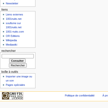
Newsletter
liens
Liens externes
1001nuits.net
soufisme sur
1001nuits.net
1001-nuits.com
OR Editions
Wikipedia
Mediawiki
rechercher
boîte à outils
Importer une image ou
un son
Pages spéciales
Politique de confidentialité
À pr