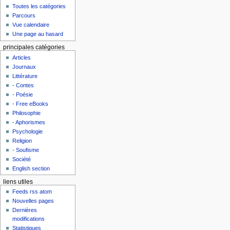
Toutes les catégories
Parcours
Vue calendaire
Une page au hasard
principales catégories
Articles
Journaux
Littérature
- Contes
- Poésie
- Free eBooks
Philosophie
- Aphorismes
Psychologie
Religion
- Soufisme
Société
English section
liens utiles
Feeds rss atom
Nouvelles pages
Dernières
modifications
Statistiques