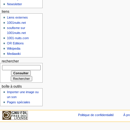
Newsletter
liens
Liens externes
1001nuits.net
soufisme sur
1001nuits.net
1001-nuits.com
OR Editions
Wikipedia
Mediawiki
rechercher
boîte à outils
Importer une image ou
un son
Pages spéciales
Politique de confidentialité
À pr