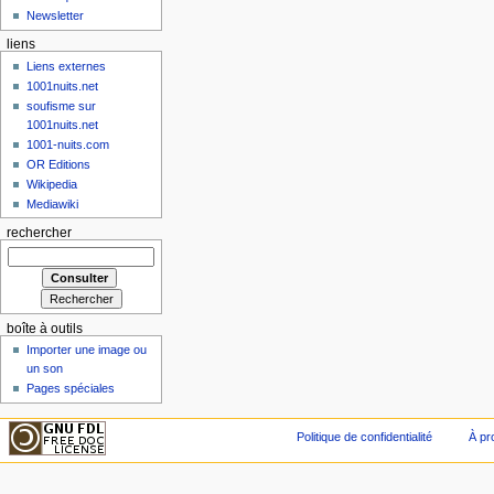
Newsletter
liens
Liens externes
1001nuits.net
soufisme sur
1001nuits.net
1001-nuits.com
OR Editions
Wikipedia
Mediawiki
rechercher
boîte à outils
Importer une image ou
un son
Pages spéciales
Politique de confidentialité
À pr