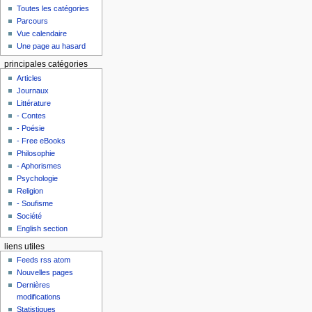
Toutes les catégories
Parcours
Vue calendaire
Une page au hasard
principales catégories
Articles
Journaux
Littérature
- Contes
- Poésie
- Free eBooks
Philosophie
- Aphorismes
Psychologie
Religion
- Soufisme
Société
English section
liens utiles
Feeds rss atom
Nouvelles pages
Dernières
modifications
Statistiques