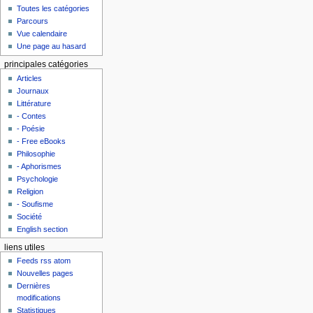
Toutes les catégories
Parcours
Vue calendaire
Une page au hasard
principales catégories
Articles
Journaux
Littérature
- Contes
- Poésie
- Free eBooks
Philosophie
- Aphorismes
Psychologie
Religion
- Soufisme
Société
English section
liens utiles
Feeds rss atom
Nouvelles pages
Dernières
modifications
Statistiques