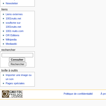
Newsletter
liens
Liens externes
1001nuits.net
soufisme sur
1001nuits.net
1001-nuits.com
OR Editions
Wikipedia
Mediawiki
rechercher
boîte à outils
Importer une image ou
un son
Pages spéciales
Politique de confidentialité
À pr