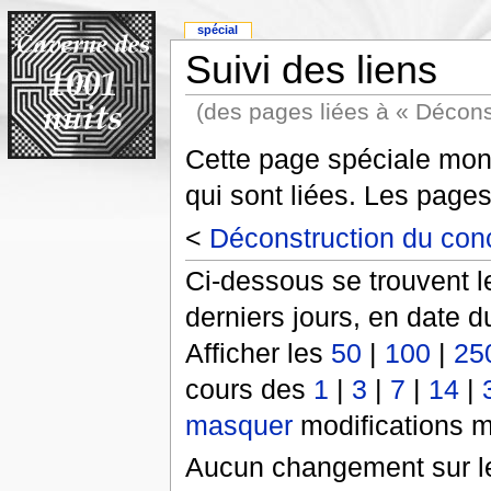
spécial
Suivi des liens
(des pages liées à « Décon
Cette page spéciale mont
qui sont liées. Les pages
<
Déconstruction du co
Ci-dessous se trouvent l
derniers jours, en date d
Afficher les
50
|
100
|
25
cours des
1
|
3
|
7
|
14
|
masquer
modifications m
Aucun changement sur le