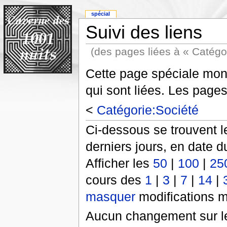
spécial
Suivi des liens
(des pages liées à « Catégo
Cette page spéciale mont
qui sont liées. Les pages
<
Catégorie:Société
Ci-dessous se trouvent l
derniers jours, en date d
Afficher les
50
|
100
|
25
cours des
1
|
3
|
7
|
14
|
masquer
modifications m
Aucun changement sur le