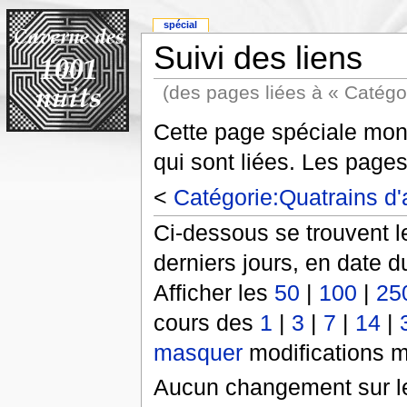
spécial
Suivi des liens
(des pages liées à « Catégori
Cette page spéciale mont
qui sont liées. Les pages
<
Catégorie:Quatrains d'al
Ci-dessous se trouvent l
derniers jours, en date d
Afficher les
50
|
100
|
25
cours des
1
|
3
|
7
|
14
|
masquer
modifications m
Aucun changement sur le