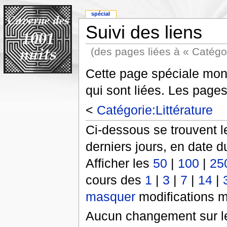
spécial
Suivi des liens
(des pages liées à « Catégor
Cette page spéciale mont
qui sont liées. Les pages
<
Catégorie:Littérature
Ci-dessous se trouvent l
derniers jours, en date d
Afficher les
50
|
100
|
25
cours des
1
|
3
|
7
|
14
|
masquer
modifications m
Aucun changement sur le