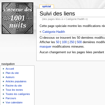
spécial
Suivi des liens
(des pages liées à « Catégorie:Hadith »)
Cette page spéciale montre les modifications réc
<
Catégorie:Hadith
Ci-dessous se trouvent les 50 dernières modific
Afficher les
50
|
100
|
250
|
500
dernières modifi
masquer
modifications mineures.
Aucun changement sur les pages liées pendant l
navigation
Accueil
Plan du site
Auteurs
Articles populaires
Racine du site
Tous les textes
Toutes les catégories
Parcours
Vue calendaire