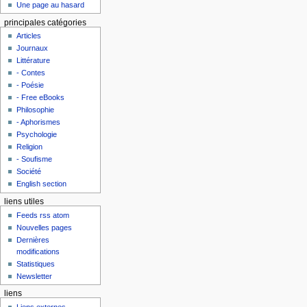
Une page au hasard
principales catégories
Articles
Journaux
Littérature
- Contes
- Poésie
- Free eBooks
Philosophie
- Aphorismes
Psychologie
Religion
- Soufisme
Société
English section
liens utiles
Feeds rss atom
Nouvelles pages
Dernières
modifications
Statistiques
Newsletter
liens
Liens externes