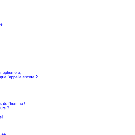
re.
ur éphémère,
que j'appelle encore ?
és de l'homme !
eurs ?
s!
iée,