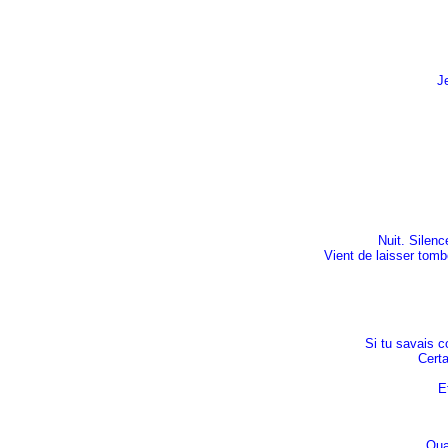
Je
Nuit. Silen
Vient de laisser tomb
Si tu savais c
Certa
E
Qua