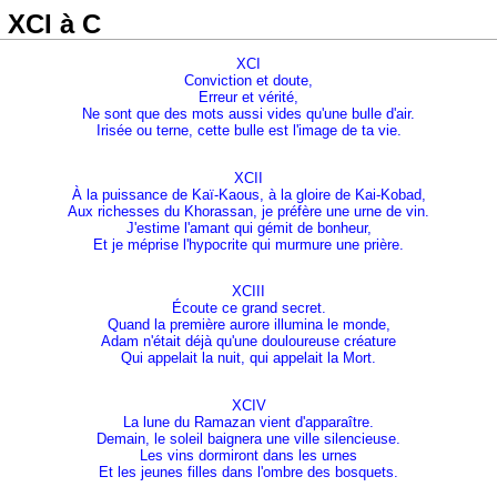
 XCI à C
XCI
Conviction et doute,
Erreur et vérité,
Ne sont que des mots aussi vides qu'une bulle d'air.
Irisée ou terne, cette bulle est l'image de ta vie.
XCII
À la puissance de Kaï-Kaous, à la gloire de Kai-Kobad,
Aux richesses du Khorassan, je préfère une urne de vin.
J'estime l'amant qui gémit de bonheur,
Et je méprise l'hypocrite qui murmure une prière.
XCIII
Écoute ce grand secret.
Quand la première aurore illumina le monde,
Adam n'était déjà qu'une douloureuse créature
Qui appelait la nuit, qui appelait la Mort.
XCIV
La lune du Ramazan vient d'apparaître.
Demain, le soleil baignera une ville silencieuse.
Les vins dormiront dans les urnes
Et les jeunes filles dans l'ombre des bosquets.