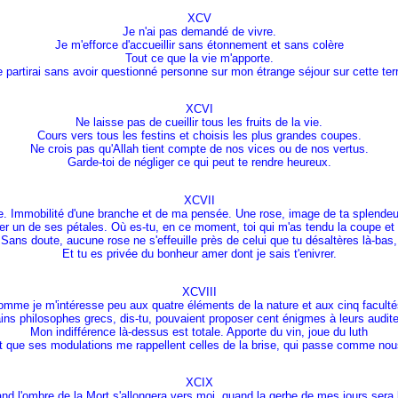
XCV
Je n'ai pas demandé de vivre.
Je m'efforce d'accueillir sans étonnement et sans colère
Tout ce que la vie m'apporte.
 partirai sans avoir questionné personne sur mon étrange séjour sur cette ter
XCVI
Ne laisse pas de cueillir tous les fruits de la vie.
Cours vers tous les festins et choisis les plus grandes coupes.
Ne crois pas qu'Allah tient compte de nos vices ou de nos vertus.
Garde-toi de négliger ce qui peut te rendre heureux.
XCVII
ce. Immobilité d'une branche et de ma pensée. Une rose, image de ta splende
er un de ses pétales. Où es-tu, en ce moment, toi qui m'as tendu la coupe et 
Sans doute, aucune rose ne s'effeuille près de celui que tu désaltères là-bas,
Et tu es privée du bonheur amer dont je sais t'enivrer.
XCVIII
omme je m'intéresse peu aux quatre éléments de la nature et aux cinq facult
ins philosophes grecs, dis-tu, pouvaient proposer cent énigmes à leurs audit
Mon indifférence là-dessus est totale. Apporte du vin, joue du luth
t que ses modulations me rappellent celles de la brise, qui passe comme nou
XCIX
nd l'ombre de la Mort s'allongera vers moi, quand la gerbe de mes jours sera l