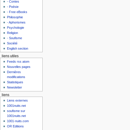
- Contes
- Poésie
- Free eBooks
Philosophie
- Aphorismes
Psychologie
Religion
- Soufisme
Société
English section
liens utiles
Feeds rss atom
Nouvelles pages
Dernières
modifications
Statistiques
Newsletter
liens
Liens externes
1001nuits.net
soufisme sur
1001nuits.net
1001-nuits.com
OR Editions