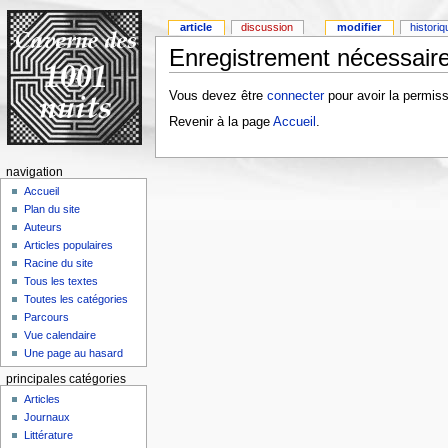
article
discussion
modifier
histori
Enregistrement nécessaire
Vous devez être
connecter
pour avoir la permiss
Revenir à la page
Accueil
.
navigation
Accueil
Plan du site
Auteurs
Articles populaires
Racine du site
Tous les textes
Toutes les catégories
Parcours
Vue calendaire
Une page au hasard
principales catégories
Articles
Journaux
Littérature