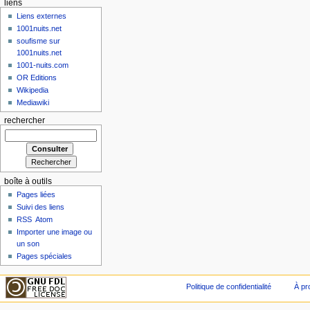
liens
Liens externes
1001nuits.net
soufisme sur
1001nuits.net
1001-nuits.com
OR Editions
Wikipedia
Mediawiki
rechercher
boîte à outils
Pages liées
Suivi des liens
RSS
Atom
Importer une image ou
un son
Pages spéciales
Politique de confidentialité
À pr