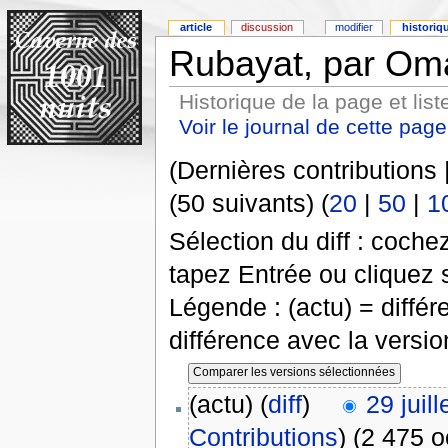
article
discussion
modifier
historiq
Rubayat, par Oma
Historique de la page et list
Voir le journal de cette page
(Dernières contributions 
(50 suivants) (
20
|
50
|
1
Sélection du diff : coch
tapez Entrée ou cliquez 
Légende : (actu) = différ
différence avec la versi
(actu) (
diff
)
29 juil
Contributions
)
(2 475 o