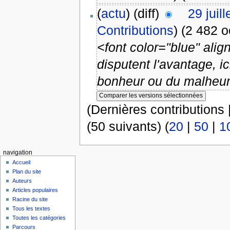
(
actu
) (diff)
29 juil
Contributions
)
(2 482 o
<font color="blue" alig
disputent l'avantage, 
bonheur ou du malheur 
(Dernières contributions 
(50 suivants) (
20
|
50
|
1
navigation
Accueil
Plan du site
Auteurs
Articles populaires
Racine du site
Tous les textes
Toutes les catégories
Parcours