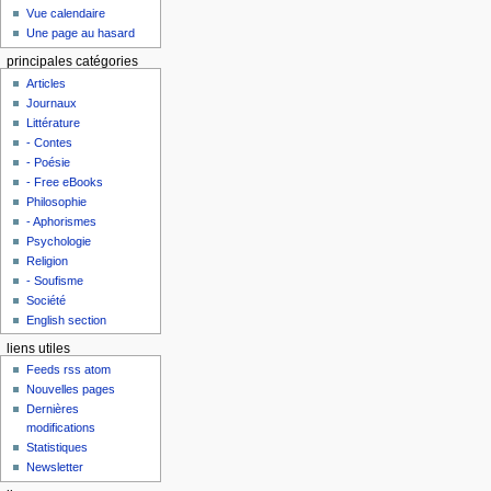
Vue calendaire
Une page au hasard
principales catégories
Articles
Journaux
Littérature
- Contes
- Poésie
- Free eBooks
Philosophie
- Aphorismes
Psychologie
Religion
- Soufisme
Société
English section
liens utiles
Feeds rss atom
Nouvelles pages
Dernières
modifications
Statistiques
Newsletter