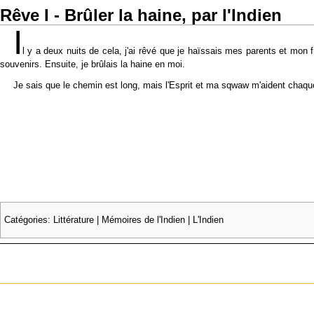
Rêve I - Brûler la haine, par l'Indien
I
l y a deux nuits de cela, j'ai rêvé que je haïssais mes parents et mon f
souvenirs. Ensuite, je brûlais la haine en moi.
Je sais que le chemin est long, mais l'Esprit et ma sqwaw m'aident chaque
Catégories
:
Littérature
|
Mémoires de l'Indien
|
L'Indien