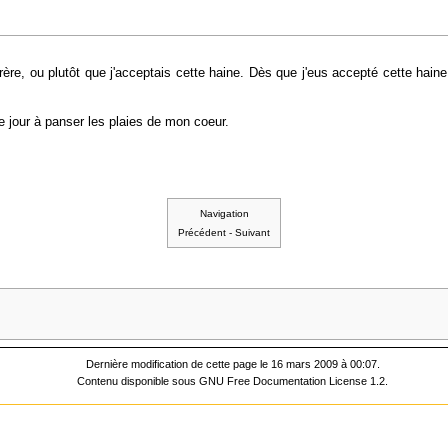
rère, ou plutôt que j'acceptais cette haine. Dès que j'eus accepté cette haine
 jour à panser les plaies de mon coeur.
Navigation
Précédent
-
Suivant
Dernière modification de cette page le 16 mars 2009 à 00:07.
Contenu disponible sous
GNU Free Documentation License 1.2
.