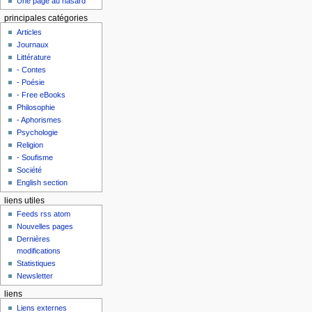
Une page au hasard
principales catégories
Articles
Journaux
Littérature
- Contes
- Poésie
- Free eBooks
Philosophie
- Aphorismes
Psychologie
Religion
- Soufisme
Société
English section
liens utiles
Feeds rss atom
Nouvelles pages
Dernières
modifications
Statistiques
Newsletter
liens
Liens externes