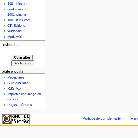
1001nuits.net
soufisme sur
1001nuits.net
1001-nuits.com
OR Editions
Wikipedia
Mediawiki
rechercher
boîte à outils
Pages liées
Suivi des liens
RSS
Atom
Importer une image ou
un son
Pages spéciales
Politique de confidentialité
À pr