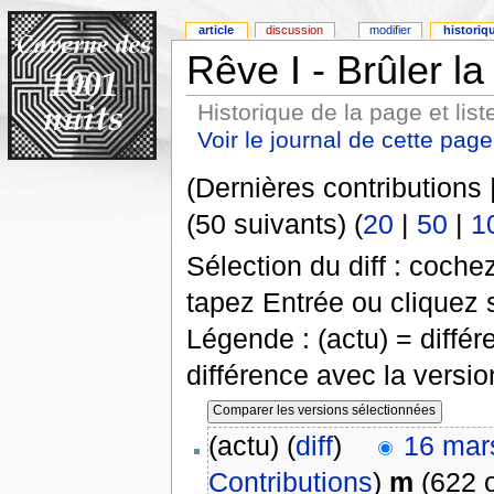
article
discussion
modifier
historiq
Rêve I - Brûler la
Historique de la page et list
Voir le journal de cette page
(Dernières contributions 
(50 suivants) (
20
|
50
|
1
Sélection du diff : coch
tapez Entrée ou cliquez 
Légende : (actu) = différ
différence avec la versi
(actu) (
diff
)
16 mar
Contributions
)
m
(622 