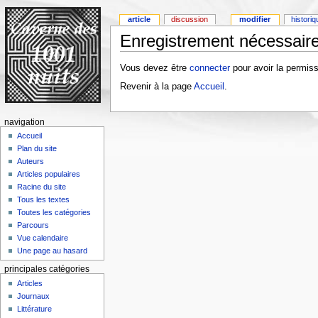
article
discussion
modifier
histori
Enregistrement nécessaire
Vous devez être
connecter
pour avoir la permiss
Revenir à la page
Accueil
.
navigation
Accueil
Plan du site
Auteurs
Articles populaires
Racine du site
Tous les textes
Toutes les catégories
Parcours
Vue calendaire
Une page au hasard
principales catégories
Articles
Journaux
Littérature