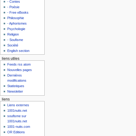
- Contes
- Poésie
- Free eBooks
Philosophie
- Aphorismes
Psychologie
Religion
- Soufisme
Société
English section
liens utiles
Feeds rss atom
Nouvelles pages
Dernières
modifications
Statistiques
Newsletter
liens
Liens externes
1001nuits.net
soufisme sur
1001nuits.net
1001-nuits.com
OR Editions