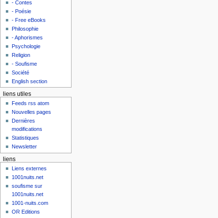
- Contes
- Poésie
- Free eBooks
Philosophie
- Aphorismes
Psychologie
Religion
- Soufisme
Société
English section
liens utiles
Feeds rss atom
Nouvelles pages
Dernières
modifications
Statistiques
Newsletter
liens
Liens externes
1001nuits.net
soufisme sur
1001nuits.net
1001-nuits.com
OR Editions