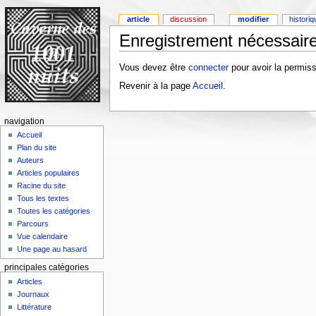
article
discussion
modifier
histori
Enregistrement nécessaire
Vous devez être
connecter
pour avoir la permiss
Revenir à la page
Accueil
.
navigation
Accueil
Plan du site
Auteurs
Articles populaires
Racine du site
Tous les textes
Toutes les catégories
Parcours
Vue calendaire
Une page au hasard
principales catégories
Articles
Journaux
Littérature