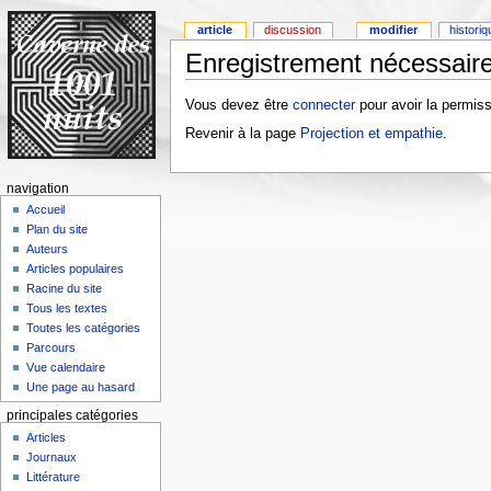
article
discussion
modifier
histori
Enregistrement nécessaire
Vous devez être
connecter
pour avoir la permiss
Revenir à la page
Projection et empathie
.
navigation
Accueil
Plan du site
Auteurs
Articles populaires
Racine du site
Tous les textes
Toutes les catégories
Parcours
Vue calendaire
Une page au hasard
principales catégories
Articles
Journaux
Littérature