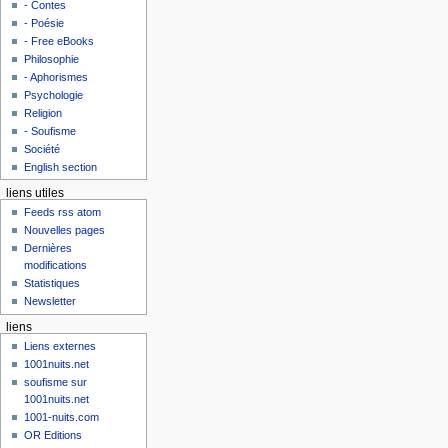
- Contes
- Poésie
- Free eBooks
Philosophie
- Aphorismes
Psychologie
Religion
- Soufisme
Société
English section
liens utiles
Feeds rss atom
Nouvelles pages
Dernières
modifications
Statistiques
Newsletter
liens
Liens externes
1001nuits.net
soufisme sur
1001nuits.net
1001-nuits.com
OR Editions