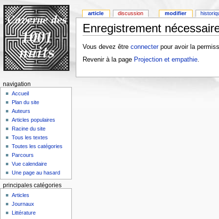
article
discussion
modifier
histori
Enregistrement nécessaire
Vous devez être
connecter
pour avoir la permiss
Revenir à la page
Projection et empathie
.
navigation
Accueil
Plan du site
Auteurs
Articles populaires
Racine du site
Tous les textes
Toutes les catégories
Parcours
Vue calendaire
Une page au hasard
principales catégories
Articles
Journaux
Littérature