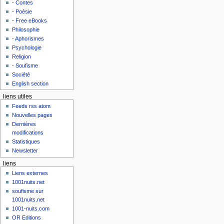
- Contes
- Poésie
- Free eBooks
Philosophie
- Aphorismes
Psychologie
Religion
- Soufisme
Société
English section
liens utiles
Feeds rss atom
Nouvelles pages
Dernières
modifications
Statistiques
Newsletter
liens
Liens externes
1001nuits.net
soufisme sur
1001nuits.net
1001-nuits.com
OR Editions