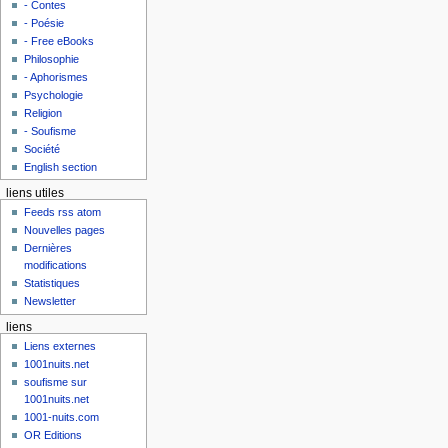
- Contes
- Poésie
- Free eBooks
Philosophie
- Aphorismes
Psychologie
Religion
- Soufisme
Société
English section
liens utiles
Feeds rss atom
Nouvelles pages
Dernières
modifications
Statistiques
Newsletter
liens
Liens externes
1001nuits.net
soufisme sur
1001nuits.net
1001-nuits.com
OR Editions