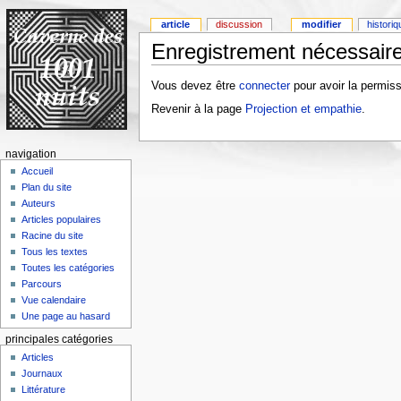
article
discussion
modifier
histori
Enregistrement nécessaire
Vous devez être
connecter
pour avoir la permiss
Revenir à la page
Projection et empathie
.
navigation
Accueil
Plan du site
Auteurs
Articles populaires
Racine du site
Tous les textes
Toutes les catégories
Parcours
Vue calendaire
Une page au hasard
principales catégories
Articles
Journaux
Littérature