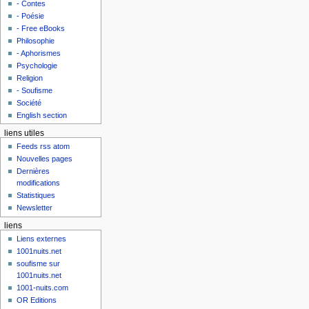
- Contes
- Poésie
- Free eBooks
Philosophie
- Aphorismes
Psychologie
Religion
- Soufisme
Société
English section
liens utiles
Feeds rss atom
Nouvelles pages
Dernières
modifications
Statistiques
Newsletter
liens
Liens externes
1001nuits.net
soufisme sur
1001nuits.net
1001-nuits.com
OR Editions