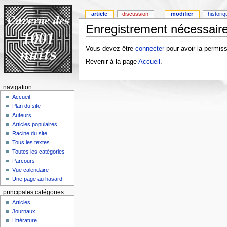
article
discussion
modifier
histori
Enregistrement nécessaire
Vous devez être
connecter
pour avoir la permiss
Revenir à la page
Accueil
.
navigation
Accueil
Plan du site
Auteurs
Articles populaires
Racine du site
Tous les textes
Toutes les catégories
Parcours
Vue calendaire
Une page au hasard
principales catégories
Articles
Journaux
Littérature