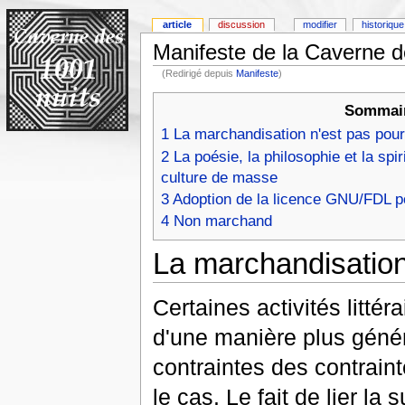
article
discussion
modifier
historique
Manifeste de la Caverne d
(Redirigé depuis
Manifeste
)
Sommai
1
La marchandisation n'est pas pour
2
La poésie, la philosophie et la spir
culture de masse
3
Adoption de la licence GNU/FDL p
4
Non marchand
La marchandisation
Certaines activités littér
d'une manière plus génér
contraintes des contrain
le cas. Le fait de lier la