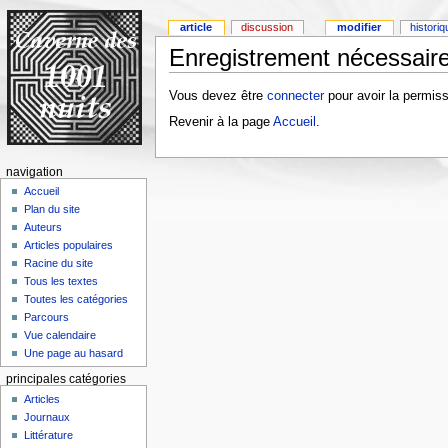
article
discussion
modifier
histori
Enregistrement nécessaire
Vous devez être
connecter
pour avoir la permiss
Revenir à la page
Accueil
.
navigation
Accueil
Plan du site
Auteurs
Articles populaires
Racine du site
Tous les textes
Toutes les catégories
Parcours
Vue calendaire
Une page au hasard
principales catégories
Articles
Journaux
Littérature