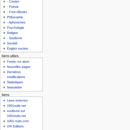
- Contes
- Poésie
- Free eBooks
Philosophie
- Aphorismes
Psychologie
Religion
- Soufisme
Société
English section
liens utiles
Feeds rss atom
Nouvelles pages
Dernières
modifications
Statistiques
Newsletter
liens
Liens externes
1001nuits.net
soufisme sur
1001nuits.net
1001-nuits.com
OR Editions