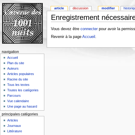
article
discussion
modifier
histori
Enregistrement nécessaire
Vous devez être
connecter
pour avoir la permiss
Revenir à la page
Accueil
.
navigation
Accueil
Plan du site
Auteurs
Articles populaires
Racine du site
Tous les textes
Toutes les catégories
Parcours
Vue calendaire
Une page au hasard
principales catégories
Articles
Journaux
Littérature