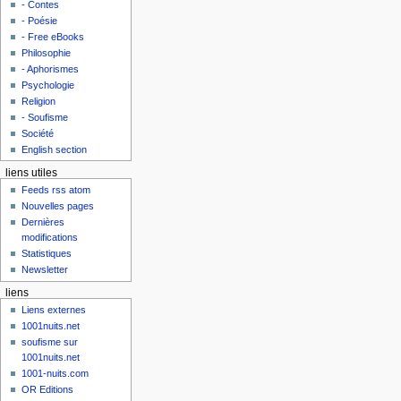
- Contes
- Poésie
- Free eBooks
Philosophie
- Aphorismes
Psychologie
Religion
- Soufisme
Société
English section
liens utiles
Feeds rss atom
Nouvelles pages
Dernières
modifications
Statistiques
Newsletter
liens
Liens externes
1001nuits.net
soufisme sur
1001nuits.net
1001-nuits.com
OR Editions