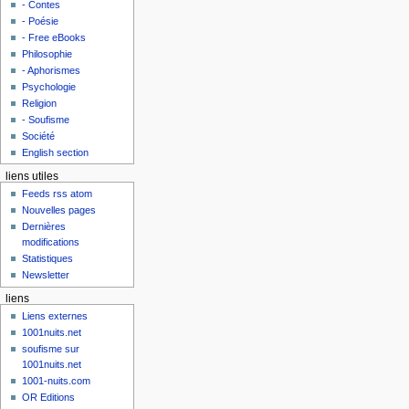
- Contes
- Poésie
- Free eBooks
Philosophie
- Aphorismes
Psychologie
Religion
- Soufisme
Société
English section
liens utiles
Feeds rss atom
Nouvelles pages
Dernières
modifications
Statistiques
Newsletter
liens
Liens externes
1001nuits.net
soufisme sur
1001nuits.net
1001-nuits.com
OR Editions