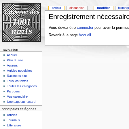
article
discussion
modifier
histori
Enregistrement nécessaire
Vous devez être
connecter
pour avoir la permiss
Revenir à la page
Accueil
.
navigation
Accueil
Plan du site
Auteurs
Articles populaires
Racine du site
Tous les textes
Toutes les catégories
Parcours
Vue calendaire
Une page au hasard
principales catégories
Articles
Journaux
Littérature