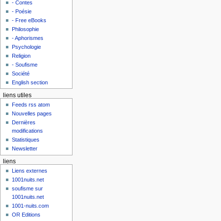
- Contes
- Poésie
- Free eBooks
Philosophie
- Aphorismes
Psychologie
Religion
- Soufisme
Société
English section
liens utiles
Feeds rss atom
Nouvelles pages
Dernières
modifications
Statistiques
Newsletter
liens
Liens externes
1001nuits.net
soufisme sur
1001nuits.net
1001-nuits.com
OR Editions