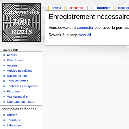
article
discussion
modifier
histori
Enregistrement nécessaire
Vous devez être
connecter
pour avoir la permiss
Revenir à la page
Accueil
.
navigation
Accueil
Plan du site
Auteurs
Articles populaires
Racine du site
Tous les textes
Toutes les catégories
Parcours
Vue calendaire
Une page au hasard
principales catégories
Articles
Journaux
Littérature