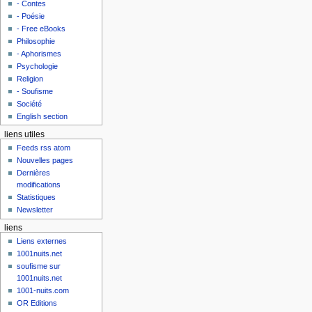
- Contes
- Poésie
- Free eBooks
Philosophie
- Aphorismes
Psychologie
Religion
- Soufisme
Société
English section
liens utiles
Feeds rss atom
Nouvelles pages
Dernières
modifications
Statistiques
Newsletter
liens
Liens externes
1001nuits.net
soufisme sur
1001nuits.net
1001-nuits.com
OR Editions