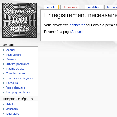
article
discussion
modifier
histori
Enregistrement nécessaire
Vous devez être
connecter
pour avoir la permiss
Revenir à la page
Accueil
.
navigation
Accueil
Plan du site
Auteurs
Articles populaires
Racine du site
Tous les textes
Toutes les catégories
Parcours
Vue calendaire
Une page au hasard
principales catégories
Articles
Journaux
Littérature