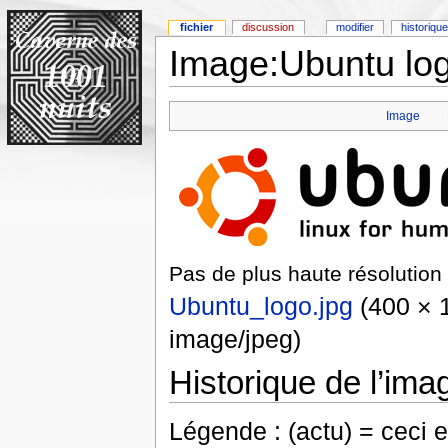
fichier
discussion
modifier
historique
Image:Ubuntu log
Image
Pas de plus haute résolution 
Ubuntu_logo.jpg
(400 × 1
image/jpeg)
Historique de l’ima
Légende : (actu) = ceci e