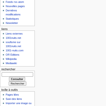
Feeds rss atom
Nouvelles pages
Dernières
modifications
Statistiques
Newsletter
liens
Liens externes
1001nuits.net
soufisme sur
1001nuits.net
1001-nuits.com
OR Editions
Wikipedia
Mediawiki
rechercher
boîte à outils
Pages liées
Suivi des liens
Importer une image ou