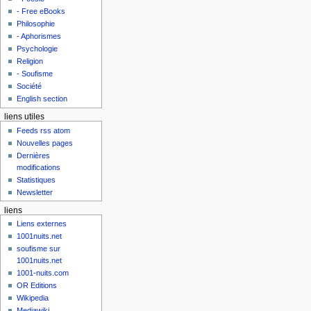
- Free eBooks
Philosophie
- Aphorismes
Psychologie
Religion
- Soufisme
Société
English section
liens utiles
Feeds rss atom
Nouvelles pages
Dernières
modifications
Statistiques
Newsletter
liens
Liens externes
1001nuits.net
soufisme sur
1001nuits.net
1001-nuits.com
OR Editions
Wikipedia
Mediawiki