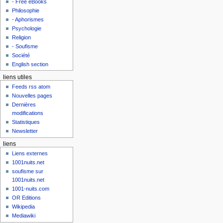
- Free eBooks
Philosophie
- Aphorismes
Psychologie
Religion
- Soufisme
Société
English section
liens utiles
Feeds rss atom
Nouvelles pages
Dernières
modifications
Statistiques
Newsletter
liens
Liens externes
1001nuits.net
soufisme sur
1001nuits.net
1001-nuits.com
OR Editions
Wikipedia
Mediawiki