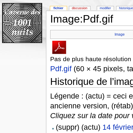
fichier
discussion
modifier
historique
Image:Pdf.gif
Image
Pas de plus haute résolution 
Pdf.gif
(60 × 45 pixels, ta
Historique de l’ima
Légende : (actu) = ceci e
ancienne version, (rétab)
Cliquez sur la date pour 
(suppr) (actu)
14 févrie