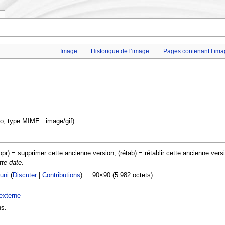
Image
Historique de l’image
Pages contenant l’ima
 ko, type MIME : image/gif)
ppr) = supprimer cette ancienne version, (rétab) = rétablir cette ancienne vers
tte date
.
tuni
(
Discuter
|
Contributions
) . . 90×90 (5 982 octets)
 externe
ns.