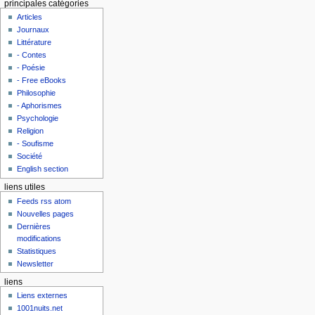
principales catégories
Articles
Journaux
Littérature
- Contes
- Poésie
- Free eBooks
Philosophie
- Aphorismes
Psychologie
Religion
- Soufisme
Société
English section
liens utiles
Feeds rss atom
Nouvelles pages
Dernières
modifications
Statistiques
Newsletter
liens
Liens externes
1001nuits.net