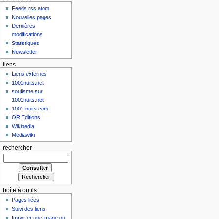
Feeds rss atom
Nouvelles pages
Dernières
modifications
Statistiques
Newsletter
liens
Liens externes
1001nuits.net
soufisme sur
1001nuits.net
1001-nuits.com
OR Editions
Wikipedia
Mediawiki
rechercher
boîte à outils
Pages liées
Suivi des liens
Importer une image ou