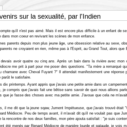
enirs sur la sexualité, par l'Indien
 compte qu'il n'est pas aimé. Mais il est encore plus difficile à un enfant de 
ttre dans mon coeur en revivant les scènes de mon enfance.
es parents depuis mon plus jeune âge, une obsession relative au sexe, obse
 parents ne croyaient en rien, même pas à l'Esprit, au Grand Tout, alors que
e devais avoir quatre ou cinq ans. Après un bain dans la rivière avec mo
ocre me prit à part pour me poser des questions. "Ta mère a remarqué que tu
au chamane avec Cheval Fuyant ?" Il attendait manifestement une réponse po
 parût le satisfaire.
s dix printemps. Ayant appris que j'avais une petite amie dans un campement 
e compris que j'avais fait une bêtise sans savoir de quoi nous allions parle
pas que je fasse des choses avec ma petite amie. J'avoue que cela ne m'avait p
ps, il me dit que la jeune sqaw, Jument Impétueuse, que j'avais trouvé était 
d Médiocre. Peu de temps avant, il m'avait dit qu'il ne voulait pas que Jum
la rencontre de nos deux familles, mon père ajouta satisfait : "je suis content
aient été menés par Renard Médiocre de manière lourde et pataude, je vois m