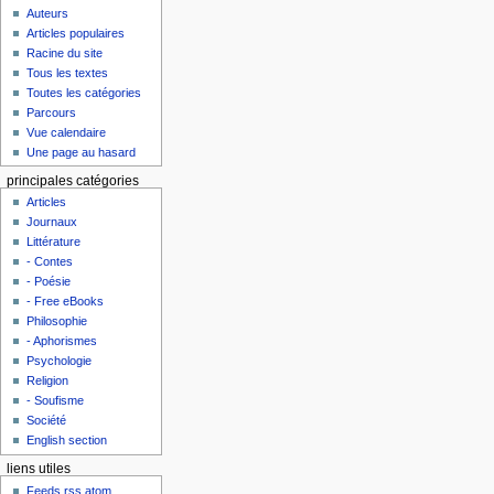
Auteurs
Articles populaires
Racine du site
Tous les textes
Toutes les catégories
Parcours
Vue calendaire
Une page au hasard
principales catégories
Articles
Journaux
Littérature
- Contes
- Poésie
- Free eBooks
Philosophie
- Aphorismes
Psychologie
Religion
- Soufisme
Société
English section
liens utiles
Feeds rss atom