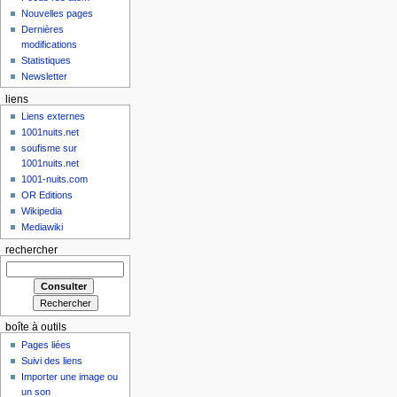
Nouvelles pages
Dernières
modifications
Statistiques
Newsletter
liens
Liens externes
1001nuits.net
soufisme sur
1001nuits.net
1001-nuits.com
OR Editions
Wikipedia
Mediawiki
rechercher
boîte à outils
Pages liées
Suivi des liens
Importer une image ou
un son