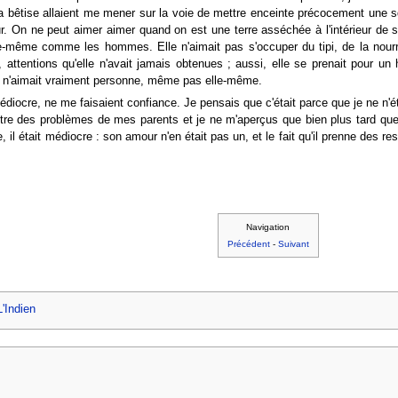
bêtise allaient me mener sur la voie de mettre enceinte précocement une s
ur. On ne peut aimer aimer quand on est une terre asséchée à l'intérieur de 
le-même comme les hommes. Elle n'aimait pas s'occuper du tipi, de la nourrit
e, attentions qu'elle n'avait jamais obtenues ; aussi, elle se prenait pour
e n'aimait vraiment personne, même pas elle-même.
Médiocre, ne me faisaient confiance. Je pensais que c'était parce que je ne n'é
ntre des problèmes de mes parents et je ne m'aperçus que bien plus tard que
 était médiocre : son amour n'en était pas un, et le fait qu'il prenne des respo
Navigation
Précédent
-
Suivant
L'Indien