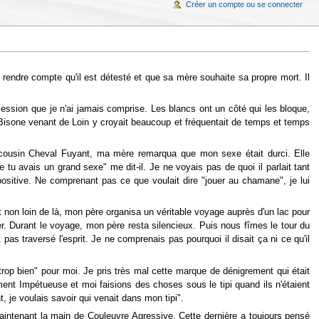
Créer un compte ou se connecter
se rendre compte qu'il est détesté et que sa mère souhaite sa propre mort. Il
ssion que je n'ai jamais comprise. Les blancs ont un côté qui les bloque,
 Bisone venant de Loin y croyait beaucoup et fréquentait de temps et temps
n cousin Cheval Fuyant, ma mère remarqua que mon sexe était durci. Elle
 avais un grand sexe" me dit-il. Je ne voyais pas de quoi il parlait tant
sitive. Ne comprenant pas ce que voulait dire "jouer au chamane", je lui
non loin de là, mon père organisa un véritable voyage auprès d'un lac pour
r. Durant le voyage, mon père resta silencieux. Puis nous fîmes le tour du
as traversé l'esprit. Je ne comprenais pas pourquoi il disait ça ni ce qu'il
"trop bien" pour moi. Je pris très mal cette marque de dénigrement qui était
ent Impétueuse et moi faisions des choses sous le tipi quand ils n'étaient
, je voulais savoir qui venait dans mon tipi".
aintenant la main de Couleuvre Agressive. Cette dernière a toujours pensé