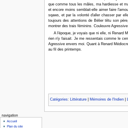
que comme tous les mâles, ma hardiesse et ma 
et encore moins semblait-elle aimer faire l'amo
sqaws, et par la volonté d'aller chasser par el
toujours des attentions de Bélier têtu son pèr
montrer des trais féminins. Couleuvre Agressiv
A l'époque, je voyais que ni elle, ni Renard 
rien n'y faisait. Je me ressentais comme le ce
Agressive envers moi. Quant à Renard Médiocre, il
au fil des printemps.
Catégories
:
Littérature
|
Mémoires de l'Indien
|
navigation
Accueil
Plan du site